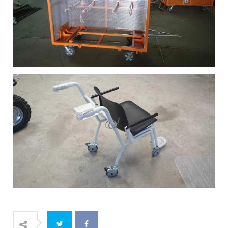
Povezani sadržaj
Proizvodi od nehrđajućeg
čelika - INOX-a, aluminijuma i
ostalih plemenitih metala
Sa savremenim TIG i MIG aparatima za