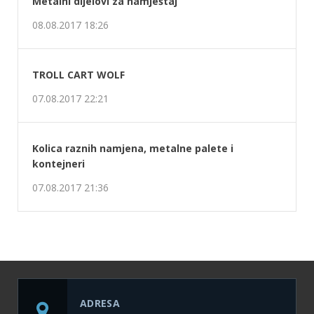
ADRESA
Put Famosa 38, Ilidža-Hrasnica, BiH
EMAIL
info@strojal.ba
TELEFON
+387 33 515 810
O NAMA
Mi smo se preduzeće koje se bavi konstrukcijom i