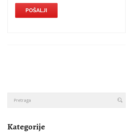
Kategorije
Proizvodi
Proizvodni pogon
Usluge
Abkant prese
11.08.2017 15:59
Proizvodi od nehrđajućeg čelika - INOX-a,
aluminijuma i ostalih plemenitih metala
08.08.2017 21:35