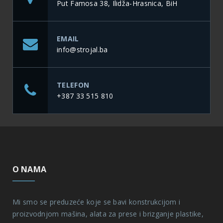
proizvodnjom mašina, alata za prese i brizganje plastike,
održavanjem i izradom rezervnih dijelova, laserskim
rezanjem, savijanjem, zavarivanjem, mašinskom obradom
i razvojem proizvoda. Počeli smo kao zanatska radnja
1989. godine., a Strojal doo je osnovan 1997. godine, tako
da imamo dugogodišnje iskustvo.
MENI
Početna
O nama
Proizvodi
Proizvodni pogon
Usluge
Kontakt