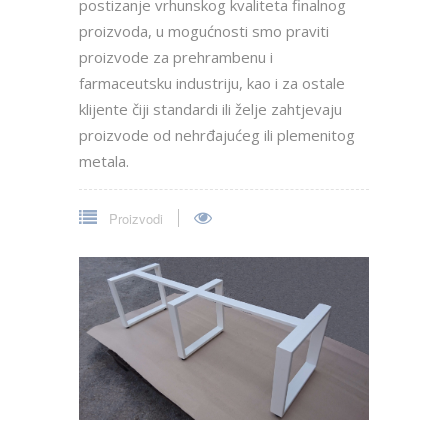
Metalni dijelovi za namještaj
Prema narudžbama klijenata, radimo
dizajn i proizvodnju metalnih dijelova za
namještaj. Razni stolovi, stolice, stalaže,
od čelika, INOX-a, aluminijuma. Površinska
zaštita i boja prema željama klijenata.
Proizvodi