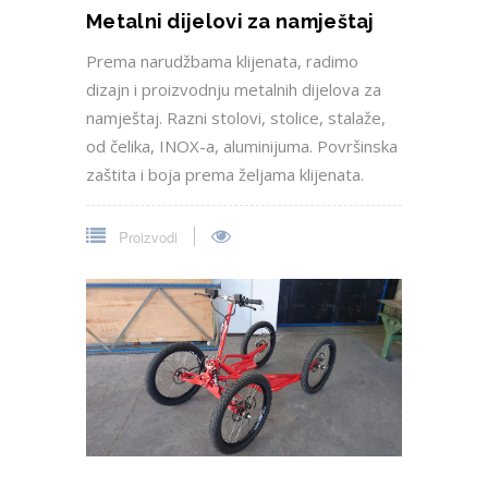
TROLL CART WOLF
Nova rekreaciona vozilica za trening i trke
pasa. Laka konstrukcija od 40 kg.
Proizvodi
Komentari (0)
Komentari
Facebook
Još uvijek nema komentara. Postavite
prvi komentar!