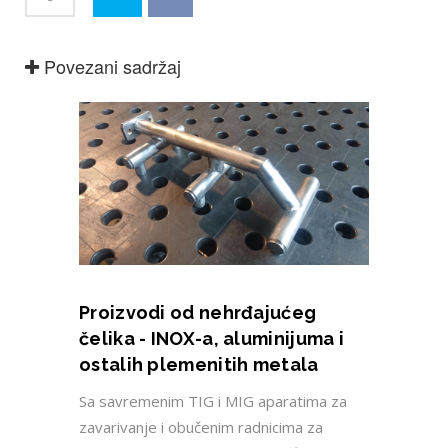
zavarivanje i obučenim radnicima za
postizanje vrhunskog kvaliteta finalnog
proizvoda, u mogućnosti smo praviti
proizvode za prehrambenu i
farmaceutsku industriju, kao i za ostale
klijente čiji standardi ili želje zahtjevaju
proizvode od nehrđajućeg ili plemenitog
metala.
Proizvodi