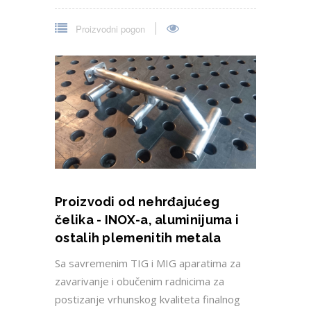
Proizvodni pogon
Proizvodi od nehrđajućeg
čelika - INOX-a, aluminijuma i
ostalih plemenitih metala
Sa savremenim TIG i MIG aparatima za
zavarivanje i obučenim radnicima za
postizanje vrhunskog kvaliteta finalnog