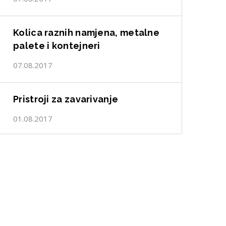
Kolica raznih namjena, metalne
palete i kontejneri
07.08.2017
Pristroji za zavarivanje
01.08.2017