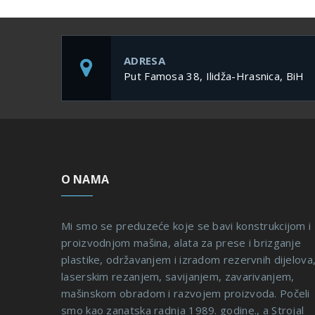
ADRESA
Put Famosa 38, Ilidža-Hrasnica, BiH
O NAMA
Mi smo se preduzeće koje se bavi konstrukcijom i
proizvodnjom mašina, alata za prese i brizganje
plastike, održavanjem i izradom rezervnih dijelova
laserskim rezanjem, savijanjem, zavarivanjem,
mašinskom obradom i razvojem proizvoda. Počeli
smo kao zanatska radnja 1989. godine., a Strojal