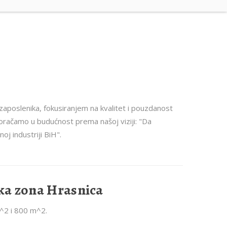
 zaposlenika, fokusiranjem na kvalitet i pouzdanost
koračamo u budućnost prema našoj viziji: "Da
oj industriji BiH".
ska zona Hrasnica
^2 i 800 m^2.