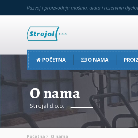
Razvoj i proizvodnja mašina, alata i rezervnih dijelo
POČETNA
O NAMA
PROI
O nama
Strojal d.o.o.
Početna
O nama