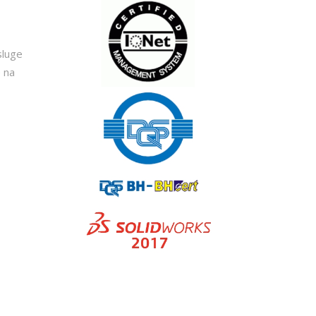
sluge
e na