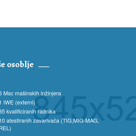
e osoblje
5 Msc mašinskih inžinjera
1 IWE (externi)
35 kvalificiranih radnika
10 atestiranih zavarivača (TIG,MIG-MAG,
REL)