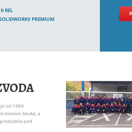
10 REL
je SOLIDWORKS PREMIUM
IZVODA
nje od 1989.
od imenom Modul, a
o preduzeće pod