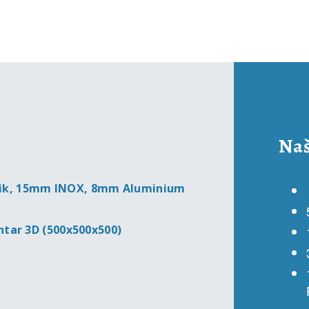
Naš
elik, 15mm INOX, 8mm Aluminium
entar 3D (500x500x500)