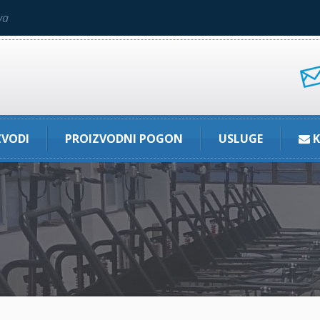
va
ZVODI
PROIZVODNI POGON
USLUGE
K