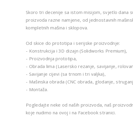
Skoro tri decenije sa istom misijom, svjetlo dana s
proizvoda razne namjene, od jednostavnih mašinski
kompletnih mašina i sklopova.
Od skice do prototipa i serijske proizvodnje:
- Konstrukcija i 3D dizajn (Solidworks Premium),
- Proizvodnja prototipa,
- Obrada lima (Lasersko rezanje, savijanje, rolovan
- Savijanje cijevi (sa trnom i tri valjka),
- Mašinska obrada (CNC obrada, glodanje, struganj
- Montaža.
Pogledajte neke od naših proizvoda, naš proizvodn
koje nudimo na ovoj i na Facebook stranici.