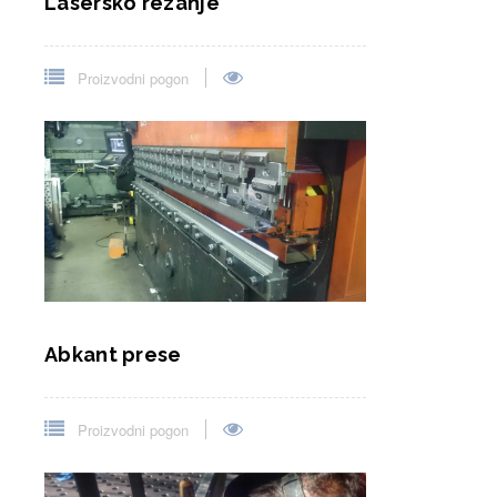
Lasersko rezanje
Proizvodni pogon
Abkant prese
Proizvodni pogon