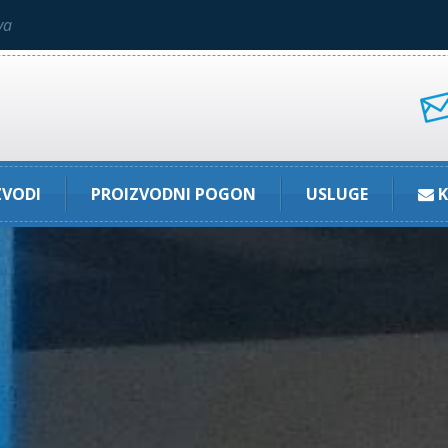
va
ZVODI
PROIZVODNI POGON
USLUGE
K