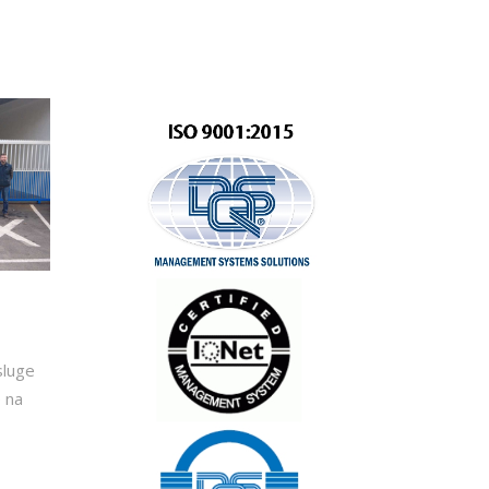
sluge
e na