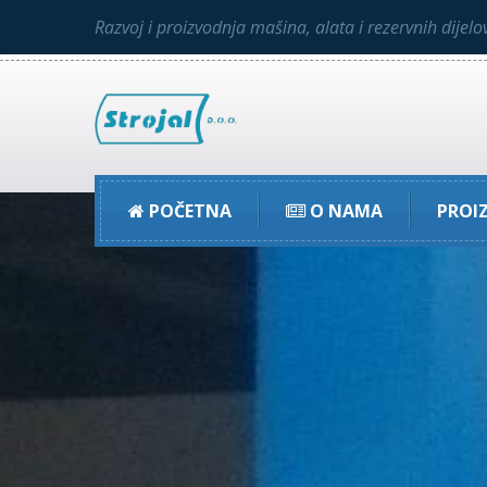
Razvoj i proizvodnja mašina, alata i rezervnih dijelo
POČETNA
O NAMA
PROI