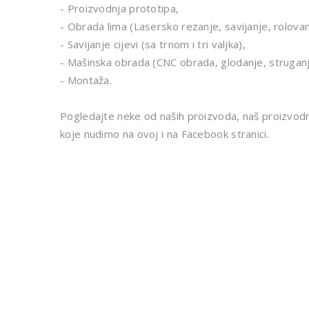
- Proizvodnja prototipa,
- Obrada lima (Lasersko rezanje, savijanje, rolovan
- Savijanje cijevi (sa trnom i tri valjka),
- Mašinska obrada (CNC obrada, glodanje, struganj
- Montaža.
Pogledajte neke od naših proizvoda, naš proizvodn
koje nudimo na ovoj i na Facebook stranici.