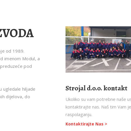
IZVODA
nje od 1989.
od imenom Modul, a
o preduzeće pod
Strojal d.o.o. kontakt
u ugledale hiljade
h dijelova, do
Ukoliko su vam potrebne naše u
kontaktirajte nas. Naš tim Vam j
raspolaganju.
Kontaktirajte Nas >