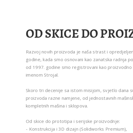
OD SKICE DO PRO
Razvoj novih proizvoda je naša strast i opredjelje
godine, kada smo osnovani kao zanatska radnja p
od 1997. godine smo registrovani kao proizvodn
imenom Strojal.
Skoro tri decenije sa istom misijom, svjetlo dana s
proizvoda razne namjene, od jednostavnih mašinski
kompletnih mašina i sklopova.
Od skice do prototipa i serijske proizvodnje:
- Konstrukcija i 3D dizajn (Solidworks Premium),