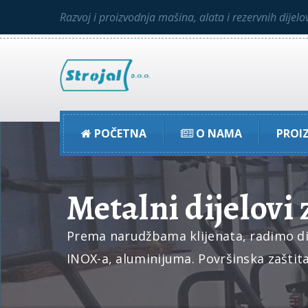
Razvoj i proizvodnja mašina, alata i rezervnih dijelo
POČETNA
O NAMA
PROI
Metalni dijelovi
Prema narudžbama klijenata, radimo dizaj
INOX-a, aluminijuma. Površinska zaštita