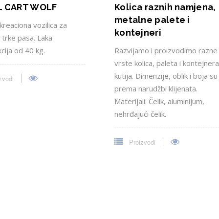
L CART WOLF
Kolica raznih namjena,
metalne palete i
reaciona vozilica za
kontejneri
i trke pasa. Laka
cija od 40 kg.
Razvijamo i proizvodimo razne
vrste kolica, paleta i kontejnera
kutija. Dimenzije, oblik i boja su
zvodi
prema narudžbi klijenata.
Materijali: Čelik, aluminijum,
nehrđajući čelik.
Proizvodi