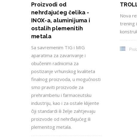
TROL
Proizvodi od
nehrđajućeg čelika -
Nova rek
INOX-a, aluminijuma i
trening 
ostalih plemenitih
konstruk
metala
Sa savremenim TIG i MIG
Proi
aparatima za zavarivanje i
obučenim radnicima za
postizanje vrhunskog kvaliteta
finalnog proizvoda, u mogućnosti
smo praviti proizvode za
prehrambenu i farmaceutsku
industriju, kao i za ostale klijente
čiji standardi ili želje zahtjevaju
proizvode od nehrđajućeg ili
plemenitog metala.