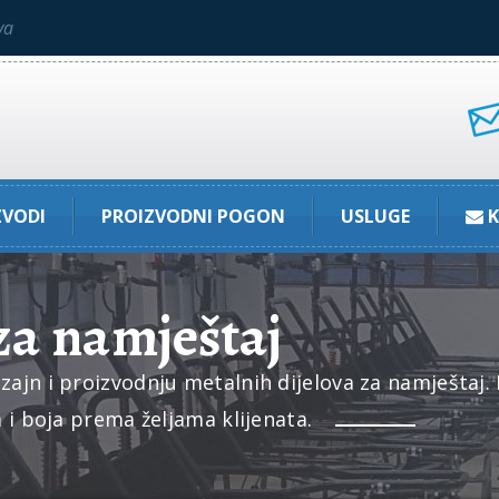
va
ZVODI
PROIZVODNI POGON
USLUGE
K
 za namještaj
n i proizvodnju metalnih dijelova za namještaj. Raz
 i boja prema željama klijenata.