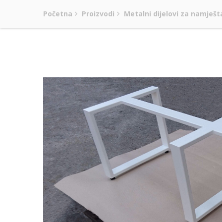
Početna
Proizvodi
Metalni dijelovi za namješt