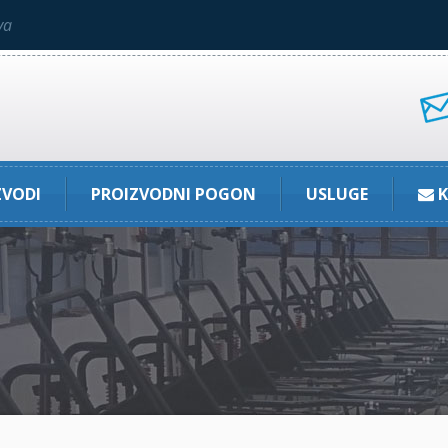
va
ZVODI
PROIZVODNI POGON
USLUGE
K