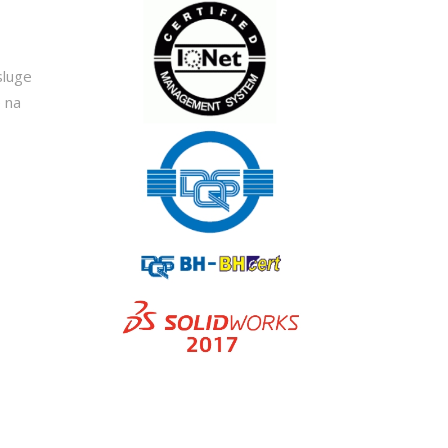
sluge
e na