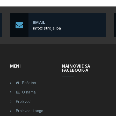
EMAIL
info@strojal.ba
MENI
NAJNOVIJE SA
FACEBOOK-A
Početna
O nama
,
Proizvodi
Proizvodni pogon