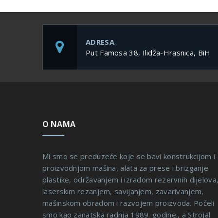
ADRESA
Put Famosa 38, Ilidža-Hrasnica, BiH
O NAMA
Mi smo se preduzeće koje se bavi konstrukcijom i
proizvodnjom mašina, alata za prese i brizganje
plastike, održavanjem i izradom rezervnih dijelova
laserskim rezanjem, savijanjem, zavarivanjem,
mašinskom obradom i razvojem proizvoda. Počeli
smo kao zanatska radnja 1989. godine., a Strojal