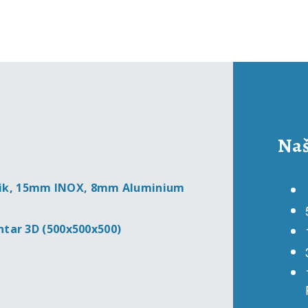
Naš
elik, 15mm INOX, 8mm Aluminium
entar 3D (500x500x500)