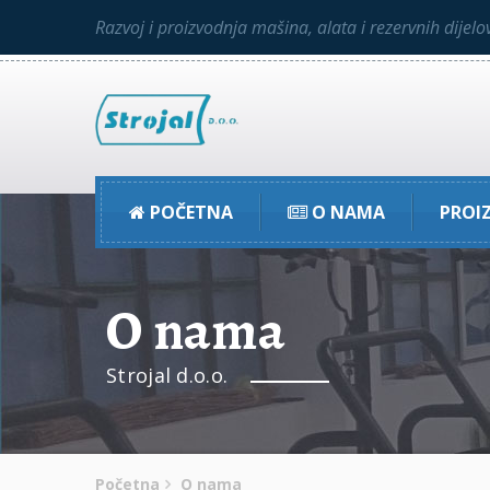
Razvoj i proizvodnja mašina, alata i rezervnih dijelo
POČETNA
O NAMA
PROI
O nama
Strojal d.o.o.
Početna
O nama