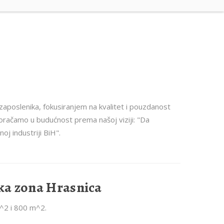
 zaposlenika, fokusiranjem na kvalitet i pouzdanost
koračamo u budućnost prema našoj viziji: "Da
oj industriji BiH".
ska zona Hrasnica
^2 i 800 m^2.