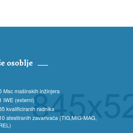
e osoblje
5 Msc mašinskih inžinjera
1 IWE (externi)
35 kvalificiranih radnika
10 atestiranih zavarivača (TIG,MIG-MAG,
REL)