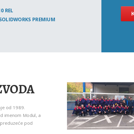
10 REL
je SOLIDWORKS PREMIUM
IZVODA
nje od 1989.
od imenom Modul, a
o preduzeće pod