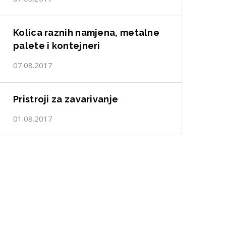
Kolica raznih namjena, metalne
palete i kontejneri
07.08.2017
Pristroji za zavarivanje
01.08.2017