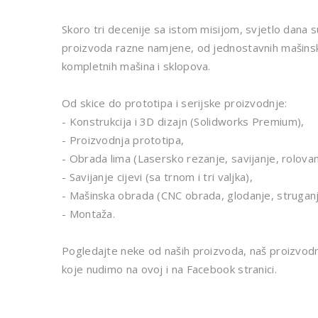
Skoro tri decenije sa istom misijom, svjetlo dana s
proizvoda razne namjene, od jednostavnih mašinski
kompletnih mašina i sklopova.
Od skice do prototipa i serijske proizvodnje:
- Konstrukcija i 3D dizajn (Solidworks Premium),
- Proizvodnja prototipa,
- Obrada lima (Lasersko rezanje, savijanje, rolovan
- Savijanje cijevi (sa trnom i tri valjka),
- Mašinska obrada (CNC obrada, glodanje, struganj
- Montaža.
Pogledajte neke od naših proizvoda, naš proizvodn
koje nudimo na ovoj i na Facebook stranici.