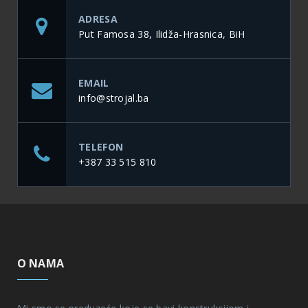
ADRESA
Put Famosa 38, Ilidža-Hrasnica, BiH
EMAIL
info@strojal.ba
TELEFON
+387 33 515 810
O NAMA