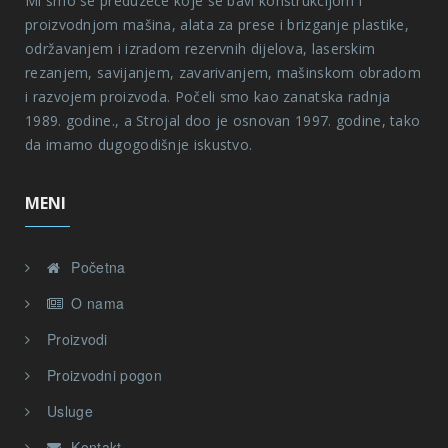
Mi smo se preduzeće koje se bavi konstrukcijom i
proizvodnjom mašina, alata za prese i brizganje plastike,
održavanjem i izradom rezervnih dijelova, laserskim
rezanjem, savijanjem, zavarivanjem, mašinskom obradom
i razvojem proizvoda. Počeli smo kao zanatska radnja
1989. godine., a Strojal doo je osnovan 1997. godine, tako
da imamo dugogodišnje iskustvo.
MENI
Početna
O nama
Proizvodi
Proizvodni pogon
Usluge
Kontakt