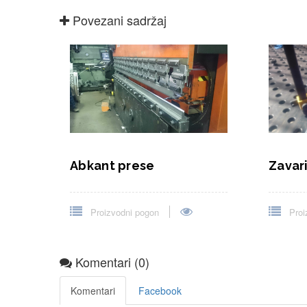
Zavar
Abkant prese
Proi
Proizvodni pogon
Komentari (0)
Komentari
Facebook
Još uvijek nema ko
Ostavi komentar