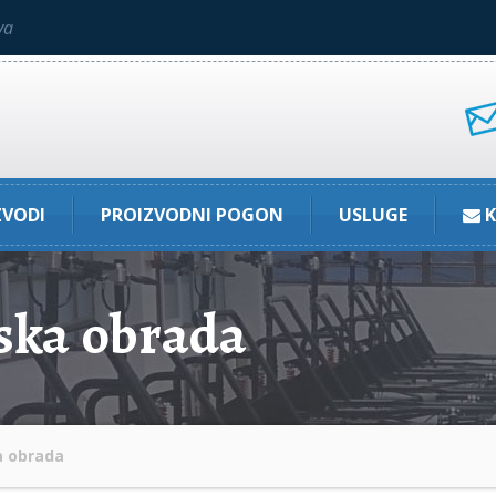
va
ZVODI
PROIZVODNI POGON
USLUGE
K
nska obrada
a obrada