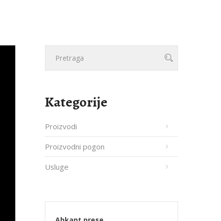
Kategorije
Proizvodi
Proizvodni pogon
Usluge
Abkant prese