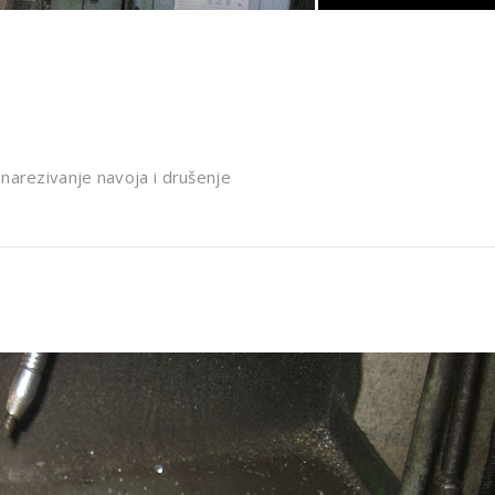
 narezivanje navoja i drušenje
Slj