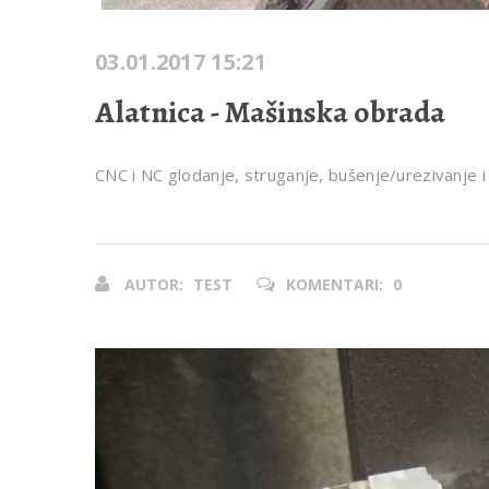
03.01.2017 15:21
Alatnica - Mašinska obrada
CNC i NC glodanje, struganje, bušenje/urezivanje i
AUTOR:
TEST
KOMENTARI:
0
Prethodna