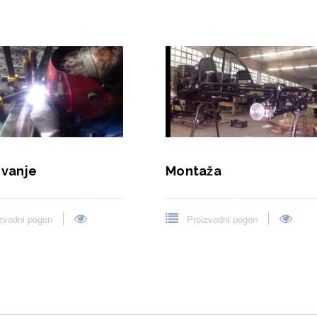
Montaža
ivanje
Proizvodni pogon
zvodni pogon
mentara. Postavite prvi komentar!